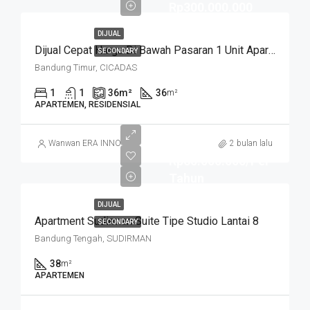
Rp300.000.000
DIJUAL
Dijual Cepat Harga Di Bawah Pasaran 1 Unit Apartemen Cicadas Jln A Yani Bandung Kota
SECONDARY
Bandung Timur, CICADAS
1
1
36
m²
36
m²
APARTEMEN, RESIDENSIAL
Wanwan ERA INNO
2 bulan lalu
Rp60.000.000/Per
Tahun
DIJUAL
Apartment Sudirman Suite Tipe Studio Lantai 8
SECONDARY
Bandung Tengah, SUDIRMAN
38
m²
APARTEMEN