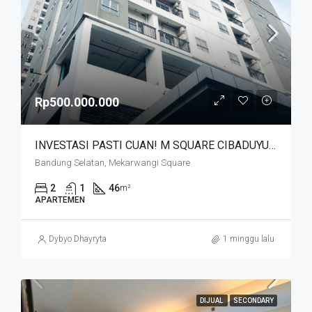
Rp500.000.000
INVESTASI PASTI CUAN! M SQUARE CIBADUYUT DEKAT MEKARWANGI
Bandung Selatan, Mekarwangi Square
2
1
46
m²
APARTEMEN
Dybyo Dhayryta
1 minggu lalu
DIJUAL
SECONDARY