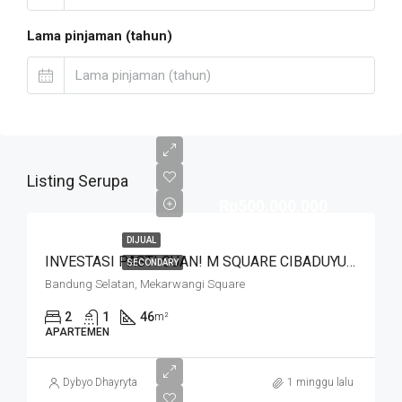
Lama pinjaman (tahun)
Listing Serupa
Rp500.000.000
DIJUAL
INVESTASI PASTI CUAN! M SQUARE CIBADUYUT DEKAT MEKARWANGI
SECONDARY
Bandung Selatan, Mekarwangi Square
2
1
46
m²
APARTEMEN
Dybyo Dhayryta
1 minggu lalu