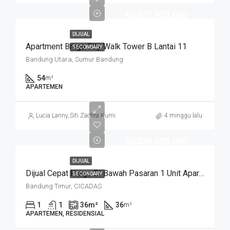
Rp875.000.000
DIJUAL
Apartment Braga City Walk Tower B Lantai 11
SECONDARY
Bandung Utara, Sumur Bandung
54
m²
APARTEMEN
Lucia Lanny
,
Siti Zachra Kurniasari
4 minggu lalu
Rp300.000.000
DIJUAL
Dijual Cepat Harga Di Bawah Pasaran 1 Unit Apartemen Cicadas Jln A Yani Bandung Kota
SECONDARY
Bandung Timur, CICADAS
1
1
36
m²
36
m²
APARTEMEN, RESIDENSIAL