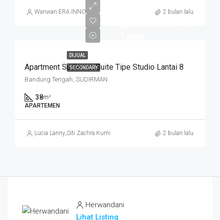
Wanwan ERA INNO
2 bulan lalu
Rp60.000.000/Per
Tahun
DIJUAL
Apartment Sudirman Suite Tipe Studio Lantai 8
SECONDARY
Bandung Tengah, SUDIRMAN
38
m²
APARTEMEN
Lucia Lanny
,
Siti Zachra Kurniasari
2 bulan lalu
Herwandani
Lihat Listing