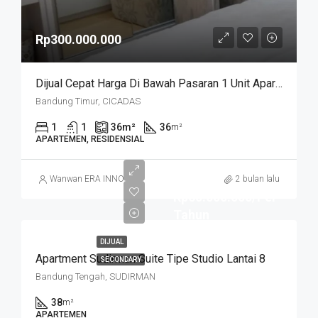
Rp300.000.000
Dijual Cepat Harga Di Bawah Pasaran 1 Unit Apartemen Cicadas Jln A Yani Bandung Kota
Bandung Timur, CICADAS
1
1
36
m²
36
m²
APARTEMEN, RESIDENSIAL
Wanwan ERA INNO
2 bulan lalu
Rp60.000.000/Per
Tahun
DIJUAL
Apartment Sudirman Suite Tipe Studio Lantai 8
SECONDARY
Bandung Tengah, SUDIRMAN
38
m²
APARTEMEN