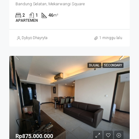
Bandung Selatan, Mekarwangi Square
2
1
46
m²
APARTEMEN
Dybyo Dhayryta
1 minggu lalu
DIJUAL
SECONDARY
Rp875.000.000